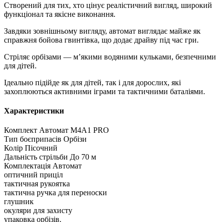
Створений для тих, хто цінує реалістичний вигляд, широкий
функціонал та якісне виконання.
Завдяки зовнішньому вигляду, автомат виглядає майже як
справжня бойова гвинтівка, що додає драйву під час гри.
Стріляє орбізами — м’якими водяними кульками, безпечними
для дітей.
Ідеально підійде як для дітей, так і для дорослих, які
захоплюються активними іграми та тактичними баталіями.
Характеристики
Комплект
Автомат M4A1 PRO
Тип боєприпасів
Орбізи
Колір
Пісочний
Дальність стрільби
До 70 м
Комплектація
Автомат
оптичний приціл
тактичная рукоятка
тактична ручка для переноски
глушник
окуляри для захисту
упаковка орбізів.