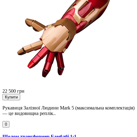
22 500 грн
Купити
Рукавиця Залізної Людини Mark 5 (максимальна комплектація)
— це видовищна реплік..
0
Шолом трансформер Бамблбі 1:1