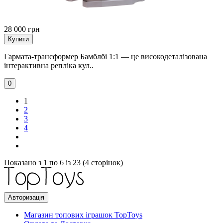
28 000 грн
Купити
Гармата-трансформер Бамблбі 1:1 — це високодеталізована
інтерактивна репліка кул..
0
1
2
3
4
Показано з 1 по 6 із 23 (4 сторінок)
Авторизація
Магазин топових іграшок TopToys