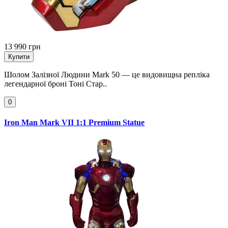
13 990 грн
Купити
Шолом Залізної Людини Mark 50 — це видовищна репліка
легендарної броні Тоні Стар..
0
Iron Man Mark VII 1:1 Premium Statue