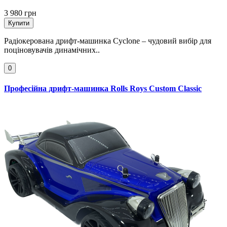
3 980 грн
Купити
Радіокерована дрифт-машинка Cyclone – чудовий вибір для
поціновувачів динамічних..
0
Професійна дрифт-машинка Rolls Roys Custom Classic