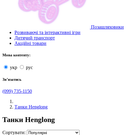
Позашляховики
Розвиваючі та інтерактивні ігри
Дитячий транспорт
Акційні товари
Мова контенту:
укр
рус
Звʼязатись
(099) 735-1150
Танки Henglong
Танки Henglong
Сортувати: