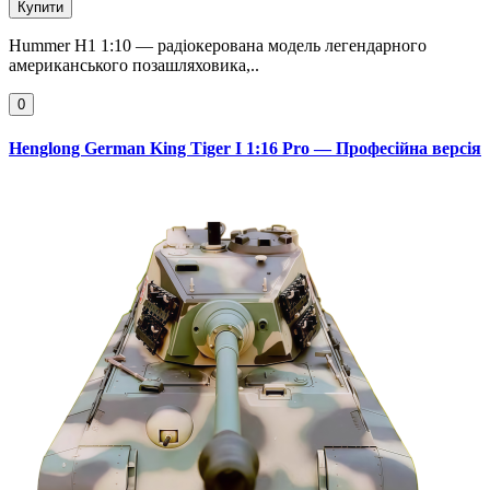
Купити
Hummer H1 1:10 — радіокерована модель легендарного
американського позашляховика,..
0
Henglong German King Tiger I 1:16 Pro — Професійна версія