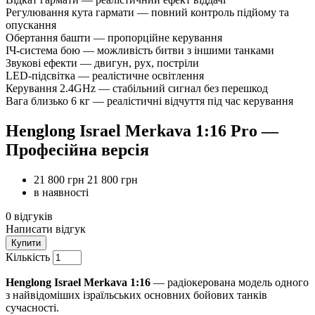
Регулювання кута гармати — повний контроль підйому та
опускання
Обертання башти — пропорційне керування
ІЧ-система бою — можливість битви з іншими танками
Звукові ефекти — двигун, рух, постріли
LED-підсвітка — реалістичне освітлення
Керування 2.4GHz — стабільний сигнал без перешкод
Вага близько 6 кг — реалістичні відчуття під час керування
Henglong Israel Merkava 1:16 Pro —
Професійна версія
21 800 грн
21 800 грн
в наявності
0 відгуків
Написати відгук
Купити
Кількість
Henglong Israel Merkava 1:16
— радіокерована модель одного
з найвідоміших ізраїльських основних бойових танків
сучасності.