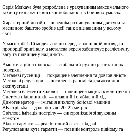
Серія Merkava була розроблена з урахуванням максимального
захисту екіпажу та високої мобільності в бойових умовах.
Характерний дизайн із переднім розташуванням двигуна та
масивною баштою зробив цей танк впізнаваним у всьому
світі.
У масштабі 1:16 модель точно передає зовнішній вигляд та
пропорції оригіналу, а металева версія забезпечує реалістичну
вагу та підвищену надійність.
Амортизаційна підвіска — стабільний рух по різних типах
поверхні
Металеві гусениці — покращене зчеплення та довговічність
Металеві редуктори — посилена трансмісія для активної
експлуатації
Металеві елементи ходової — підвищена міцність конструкції
Система підшипників — плавний і стабільний хід
Димогенератор — імітація вихлопу бойової машини
BB-стрільба — дальність до 20–25 метрів
Світлова імітація пострілу — синхронізація зі звуковим
ефектом
Відкат гармати — реалістичний ефект віддачі
Регулювання кута гармати — повний контроль підйому та