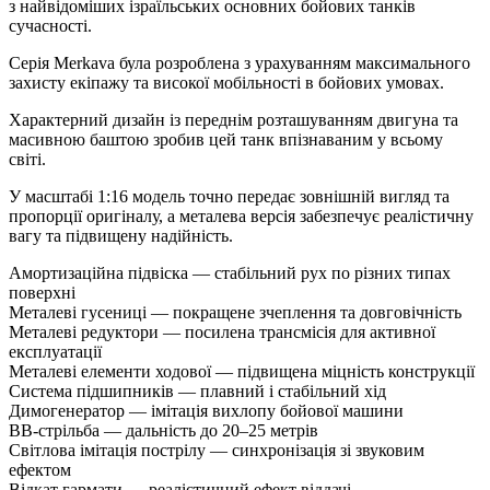
з найвідоміших ізраїльських основних бойових танків
сучасності.
Серія Merkava була розроблена з урахуванням максимального
захисту екіпажу та високої мобільності в бойових умовах.
Характерний дизайн із переднім розташуванням двигуна та
масивною баштою зробив цей танк впізнаваним у всьому
світі.
У масштабі 1:16 модель точно передає зовнішній вигляд та
пропорції оригіналу, а металева версія забезпечує реалістичну
вагу та підвищену надійність.
Амортизаційна підвіска — стабільний рух по різних типах
поверхні
Металеві гусениці — покращене зчеплення та довговічність
Металеві редуктори — посилена трансмісія для активної
експлуатації
Металеві елементи ходової — підвищена міцність конструкції
Система підшипників — плавний і стабільний хід
Димогенератор — імітація вихлопу бойової машини
BB-стрільба — дальність до 20–25 метрів
Світлова імітація пострілу — синхронізація зі звуковим
ефектом
Відкат гармати — реалістичний ефект віддачі