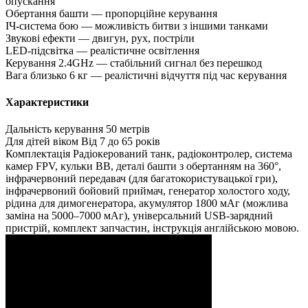
опускання
Обертання башти — пропорційне керування
ІЧ-система бою — можливість битви з іншими танками
Звукові ефекти — двигун, рух, постріли
LED-підсвітка — реалістичне освітлення
Керування 2.4GHz — стабільний сигнал без перешкод
Вага близько 6 кг — реалістичні відчуття під час керування
Характеристики
Дальність керування
50 метрів
Для дітей віком
Від 7 до 65 років
Комплектація
Радіокерований танк, радіоконтролер, система
камер FPV, кульки BB, деталі башти з обертанням на 360°,
інфрачервоний передавач (для багатокористувацької гри),
інфрачервоний бойовий приймач, генератор холостого ходу,
рідина для димогенератора, акумулятор 1800 мАг (можлива
заміна на 5000–7000 мАг), універсальний USB-зарядний
пристрій, комплект запчастин, інструкція англійською мовою.