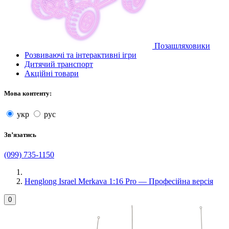
Позашляховики
Розвиваючі та інтерактивні ігри
Дитячий транспорт
Акційні товари
Мова контенту:
укр
рус
Звʼязатись
(099) 735-1150
Henglong Israel Merkava 1:16 Pro — Професійна версія
0