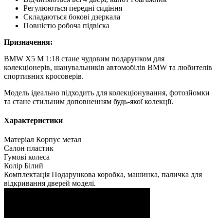
Регулюються передні сидіння
Складаються бокові дзеркала
Повністю робоча підвіска
Призначення:
BMW X5 M 1:18 стане чудовим подарунком для
колекціонерів, шанувальників автомобілів BMW та любителів
спортивних кросоверів.
Модель ідеально підходить для колекціонування, фотозйомки
та стане стильним доповненням будь-якої колекції.
Характеристики
Матеріал
Корпус метал
Салон пластик
Гумові колеса
Колір
Білий
Комплектація
Подарункова коробка, машинка, паличка для
відкривання дверей моделі.