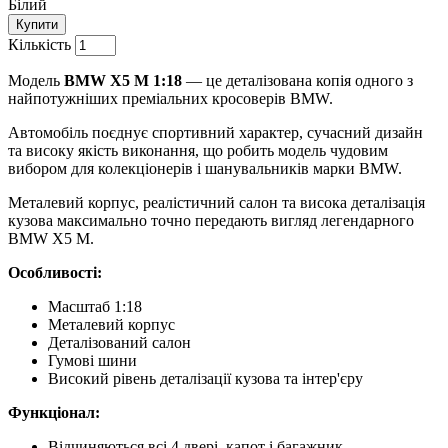
Білий
Купити
Кількість
Модель
BMW X5 M 1:18
— це деталізована копія одного з
найпотужніших преміальних кросоверів BMW.
Автомобіль поєднує спортивний характер, сучасний дизайн
та високу якість виконання, що робить модель чудовим
вибором для колекціонерів і шанувальників марки BMW.
Металевий корпус, реалістичний салон та висока деталізація
кузова максимально точно передають вигляд легендарного
BMW X5 M.
Особливості:
Масштаб 1:18
Металевий корпус
Деталізований салон
Гумові шини
Високий рівень деталізації кузова та інтер'єру
Функціонал:
Відчиняються всі 4 двері, капот і багажник