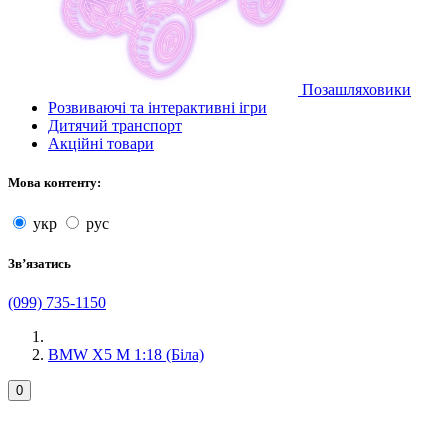
Позашляховики
Розвиваючі та інтерактивні ігри
Дитячий транспорт
Акційні товари
Мова контенту:
укр
рус
Звʼязатись
(099) 735-1150
BMW X5 M 1:18 (Біла)
0