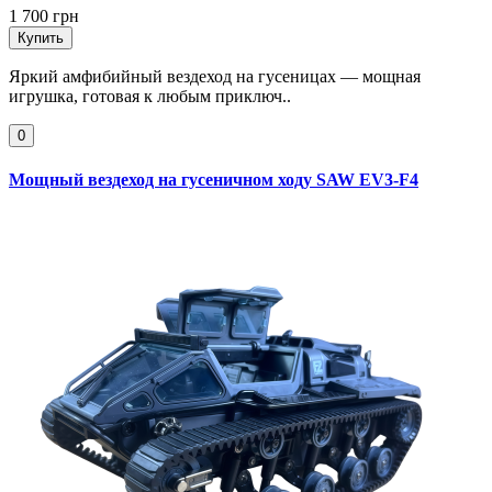
1 700 грн
Купить
Яркий амфибийный вездеход на гусеницах — мощная
игрушка, готовая к любым приключ..
0
Мощный вездеход на гусеничном ходу SAW EV3-F4